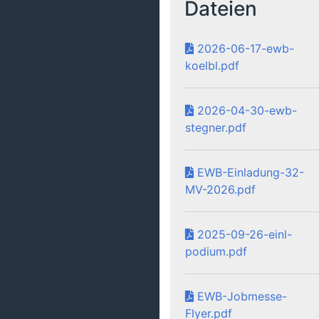
Dateien
2026-06-17-ewb-
koelbl.pdf
2026-04-30-ewb-
stegner.pdf
EWB-Einladung-32-
MV-2026.pdf
2025-09-26-einl-
podium.pdf
EWB-Jobmesse-
Flyer.pdf